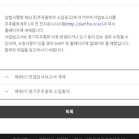
상법시행령 제
31
조
(
주주총회의 소집공고
)
에 의거하여 사업보고서를
주주총회개최
1
주 전 전자공시시스템
(
http://dart.fss.or.kr)
과 회사
홈페이지에 게재합니다
.
사업보고서는 정기주주총회 이후 변경되거나 오기 등이 있는 경우 수정될 수
있으며
,
수정사항이 있을 경우
DART
및 홈페이지에 업데이트 할 예정입니다
.
첨부된 파일을 참고하시기 바랍니다
.
제40기 연결감사보고서 게재
제40기 정기주주총회 소집통지
목록