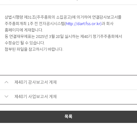
상법시행령 제
31
조
(
주주총회의 소집공고
)
에 의거하여 연결감사보고서를
주주총회개최
1
주 전 전자공시시스템
(
http://dart.fss.or.kr)
과 회사
홈페이지에 게재합니다
.
동 연결재무제표는
2025
년
3
월
28
일 실시하는 제40기
정기주주총회에서
수정승인 될 수 있습니다
.
첨부된 파일을 참고하시기 바랍니다
.
제40기 감사보고서 게재
제40기 사업보고서 게재
목록